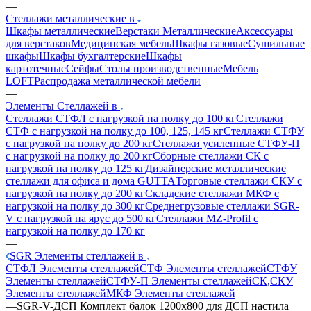
—
Стеллажи металлические в
Шкафы металлические
Верстаки Металлические
Аксессуары
для верстаков
Медицинская мебель
Шкафы газовые
Сушильные
шкафы
Шкафы бухгалтерские
Шкафы
картотечные
Сейфы
Столы производственные
Мебель
LOFT
Распродажа металлической мебели
—
Элементы Стеллажей в
Стеллажи СТФЛ с нагрузкой на полку до 100 кг
Стеллажи
СТФ с нагрузкой на полку до 100, 125, 145 кг
Стеллажи СТФУ
с нагрузкой на полку до 200 кг
Стеллажи усиленные СТФУ-П
с нагрузкой на полку до 200 кг
Сборные стеллажи СК с
нагрузкой на полку до 125 кг
Дизайнерские металлические
стеллажи для офиса и дома GUTTA
Торговые стеллажи СКУ с
нагрузкой на полку до 200 кг
Складские стеллажи МКФ с
нагрузкой на полку до 300 кг
Среднегрузовые стеллажи SGR-
V с нагрузкой на ярус до 500 кг
Стеллажи MZ-Profil с
нагрузкой на полку до 170 кг
—
SGR Элементы стеллажей в
СТФЛ Элементы стеллажей
СТФ Элементы стеллажей
СТФУ
Элементы стеллажей
СТФУ-П Элементы стеллажей
СК,СКУ
Элементы стеллажей
МКФ Элементы стеллажей
—
SGR-V-ДСП Комплект балок 1200x800 для ДСП настила