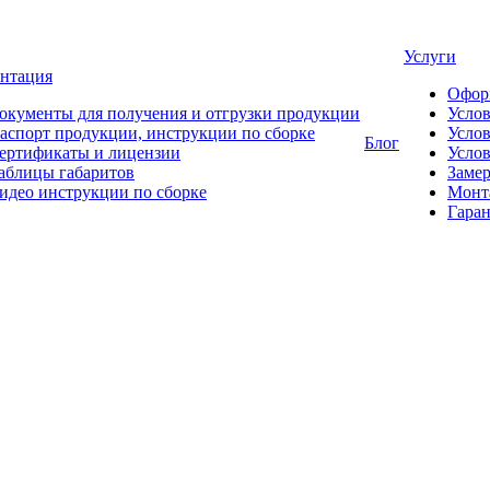
Услуги
нтация
Офор
окументы для получения и отгрузки продукции
Усло
аспорт продукции, инструкции по сборке
Услов
Блог
ертификаты и лицензии
Услов
аблицы габаритов
Замер
идео инструкции по сборке
Монт
Гаран