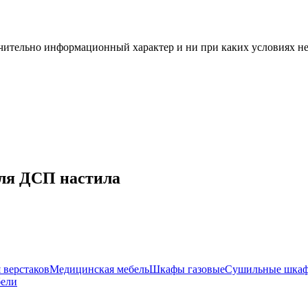
чительно информационный характер и ни при каких условиях н
ля ДСП настила
 верстаков
Медицинская мебель
Шкафы газовые
Сушильные шка
бели