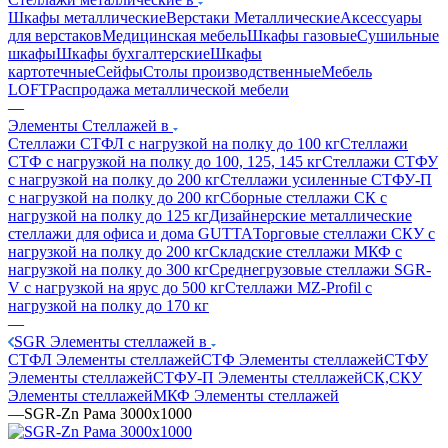
Шкафы металлические
Верстаки Металлические
Аксессуары
для верстаков
Медицинская мебель
Шкафы газовые
Сушильные
шкафы
Шкафы бухгалтерские
Шкафы
картотечные
Сейфы
Столы производственные
Мебель
LOFT
Распродажа металлической мебели
—
Элементы Стеллажей в
Стеллажи СТФЛ с нагрузкой на полку до 100 кг
Стеллажи
СТФ с нагрузкой на полку до 100, 125, 145 кг
Стеллажи СТФУ
с нагрузкой на полку до 200 кг
Стеллажи усиленные СТФУ-П
с нагрузкой на полку до 200 кг
Сборные стеллажи СК с
нагрузкой на полку до 125 кг
Дизайнерские металлические
стеллажи для офиса и дома GUTTA
Торговые стеллажи СКУ с
нагрузкой на полку до 200 кг
Складские стеллажи МКФ с
нагрузкой на полку до 300 кг
Среднегрузовые стеллажи SGR-
V с нагрузкой на ярус до 500 кг
Стеллажи MZ-Profil с
нагрузкой на полку до 170 кг
—
SGR Элементы стеллажей в
СТФЛ Элементы стеллажей
СТФ Элементы стеллажей
СТФУ
Элементы стеллажей
СТФУ-П Элементы стеллажей
СК,СКУ
Элементы стеллажей
МКФ Элементы стеллажей
—
SGR-Zn Рама 3000x1000