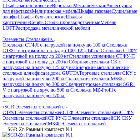
Шкафы металлические
Верстаки Металлические
Аксессуары
для верстаков
Медицинская мебель
Шкафы газовые
Сушильные
шкафы
Шкафы бухгалтерские
Шкафы
картотечные
Сейфы
Столы производственные
Мебель
LOFT
Распродажа металлической мебели
—
Элементы Стеллажей в
Стеллажи СТФЛ с нагрузкой на полку до 100 кг
Стеллажи
СТФ с нагрузкой на полку до 100, 125, 145 кг
Стеллажи СТФУ
с нагрузкой на полку до 200 кг
Стеллажи усиленные СТФУ-П
с нагрузкой на полку до 200 кг
Сборные стеллажи СК с
нагрузкой на полку до 125 кг
Дизайнерские металлические
стеллажи для офиса и дома GUTTA
Торговые стеллажи СКУ с
нагрузкой на полку до 200 кг
Складские стеллажи МКФ с
нагрузкой на полку до 300 кг
Среднегрузовые стеллажи SGR-
V с нагрузкой на ярус до 500 кг
Стеллажи MZ-Profil с
нагрузкой на полку до 170 кг
—
SGR Элементы стеллажей в
СТФЛ Элементы стеллажей
СТФ Элементы стеллажей
СТФУ
Элементы стеллажей
СТФУ-П Элементы стеллажей
СК,СКУ
Элементы стеллажей
МКФ Элементы стеллажей
—
SGR-Zn Рамный комплект №1