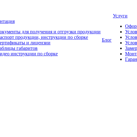
Услуги
нтация
Офор
окументы для получения и отгрузки продукции
Усло
аспорт продукции, инструкции по сборке
Услов
Блог
ертификаты и лицензии
Услов
аблицы габаритов
Замер
идео инструкции по сборке
Монт
Гаран