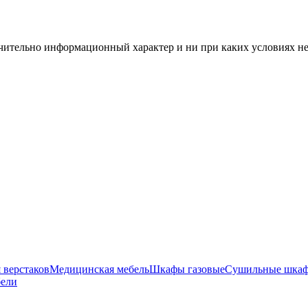
чительно информационный характер и ни при каких условиях н
 верстаков
Медицинская мебель
Шкафы газовые
Сушильные шка
бели