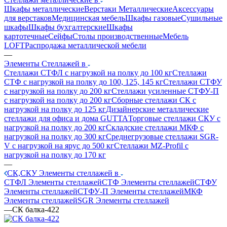
Шкафы металлические
Верстаки Металлические
Аксессуары
для верстаков
Медицинская мебель
Шкафы газовые
Сушильные
шкафы
Шкафы бухгалтерские
Шкафы
картотечные
Сейфы
Столы производственные
Мебель
LOFT
Распродажа металлической мебели
—
Элементы Стеллажей в
Стеллажи СТФЛ с нагрузкой на полку до 100 кг
Стеллажи
СТФ с нагрузкой на полку до 100, 125, 145 кг
Стеллажи СТФУ
с нагрузкой на полку до 200 кг
Стеллажи усиленные СТФУ-П
с нагрузкой на полку до 200 кг
Сборные стеллажи СК с
нагрузкой на полку до 125 кг
Дизайнерские металлические
стеллажи для офиса и дома GUTTA
Торговые стеллажи СКУ с
нагрузкой на полку до 200 кг
Складские стеллажи МКФ с
нагрузкой на полку до 300 кг
Среднегрузовые стеллажи SGR-
V с нагрузкой на ярус до 500 кг
Стеллажи MZ-Profil с
нагрузкой на полку до 170 кг
—
СК,СКУ Элементы стеллажей в
СТФЛ Элементы стеллажей
СТФ Элементы стеллажей
СТФУ
Элементы стеллажей
СТФУ-П Элементы стеллажей
МКФ
Элементы стеллажей
SGR Элементы стеллажей
—
СК балка-422