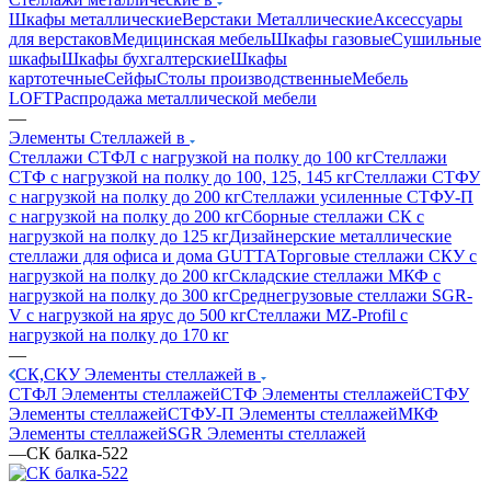
Шкафы металлические
Верстаки Металлические
Аксессуары
для верстаков
Медицинская мебель
Шкафы газовые
Сушильные
шкафы
Шкафы бухгалтерские
Шкафы
картотечные
Сейфы
Столы производственные
Мебель
LOFT
Распродажа металлической мебели
—
Элементы Стеллажей в
Стеллажи СТФЛ с нагрузкой на полку до 100 кг
Стеллажи
СТФ с нагрузкой на полку до 100, 125, 145 кг
Стеллажи СТФУ
с нагрузкой на полку до 200 кг
Стеллажи усиленные СТФУ-П
с нагрузкой на полку до 200 кг
Сборные стеллажи СК с
нагрузкой на полку до 125 кг
Дизайнерские металлические
стеллажи для офиса и дома GUTTA
Торговые стеллажи СКУ с
нагрузкой на полку до 200 кг
Складские стеллажи МКФ с
нагрузкой на полку до 300 кг
Среднегрузовые стеллажи SGR-
V с нагрузкой на ярус до 500 кг
Стеллажи MZ-Profil с
нагрузкой на полку до 170 кг
—
СК,СКУ Элементы стеллажей в
СТФЛ Элементы стеллажей
СТФ Элементы стеллажей
СТФУ
Элементы стеллажей
СТФУ-П Элементы стеллажей
МКФ
Элементы стеллажей
SGR Элементы стеллажей
—
СК балка-522