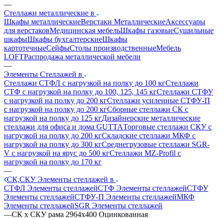
—
Стеллажи металлические в
Шкафы металлические
Верстаки Металлические
Аксессуары
для верстаков
Медицинская мебель
Шкафы газовые
Сушильные
шкафы
Шкафы бухгалтерские
Шкафы
картотечные
Сейфы
Столы производственные
Мебель
LOFT
Распродажа металлической мебели
—
Элементы Стеллажей в
Стеллажи СТФЛ с нагрузкой на полку до 100 кг
Стеллажи
СТФ с нагрузкой на полку до 100, 125, 145 кг
Стеллажи СТФУ
с нагрузкой на полку до 200 кг
Стеллажи усиленные СТФУ-П
с нагрузкой на полку до 200 кг
Сборные стеллажи СК с
нагрузкой на полку до 125 кг
Дизайнерские металлические
стеллажи для офиса и дома GUTTA
Торговые стеллажи СКУ с
нагрузкой на полку до 200 кг
Складские стеллажи МКФ с
нагрузкой на полку до 300 кг
Среднегрузовые стеллажи SGR-
V с нагрузкой на ярус до 500 кг
Стеллажи MZ-Profil с
нагрузкой на полку до 170 кг
—
СК,СКУ Элементы стеллажей в
СТФЛ Элементы стеллажей
СТФ Элементы стеллажей
СТФУ
Элементы стеллажей
СТФУ-П Элементы стеллажей
МКФ
Элементы стеллажей
SGR Элементы стеллажей
—
СК х СКУ рама 2964x400 Оцинкованная