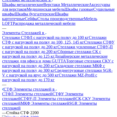
Шкафы металлические
Верстаки Металлические
Аксессуары
для верстаков
Медицинская мебель
Шкафы газовые
Сушильные
шкафы
Шкафы бухгалтерские
Шкафы
картотечные
Сейфы
Столы производственные
Мебель
LOFT
Распродажа металлической мебели
—
Элементы Стеллажей в
Стеллажи СТФЛ с нагрузкой на полку до 100 кг
Стеллажи
СТФ с нагрузкой на полку до 100, 125, 145 кг
Стеллажи СТФУ
с нагрузкой на полку до 200 кг
Стеллажи усиленные СТФУ-П
с нагрузкой на полку до 200 кг
Сборные стеллажи СК с
нагрузкой на полку до 125 кг
Дизайнерские металлические
стеллажи для офиса и дома GUTTA
Торговые стеллажи СКУ с
нагрузкой на полку до 200 кг
Складские стеллажи МКФ с
нагрузкой на полку до 300 кг
Среднегрузовые стеллажи SGR-
V с нагрузкой на ярус до 500 кг
Стеллажи MZ-Profil с
нагрузкой на полку до 170 кг
—
СТФ Элементы стеллажей в
СТФЛ Элементы стеллажей
СТФУ Элементы
стеллажей
СТФУ-П Элементы стеллажей
СК,СКУ Элементы
стеллажей
МКФ Элементы стеллажей
SGR Элементы
стеллажей
—
Стойка СТФ 2200