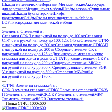
Шкафы металлические
Верстаки Металлические
Аксессуары
для верстаков
Медицинская мебель
Шкафы газовые
Сушильные
шкафы
Шкафы бухгалтерские
Шкафы
картотечные
Сейфы
Столы производственные
Мебель
LOFT
Распродажа металлической мебели
—
Элементы Стеллажей в
Стеллажи СТФЛ с нагрузкой на полку до 100 кг
Стеллажи
СТФ с нагрузкой на полку до 100, 125, 145 кг
Стеллажи СТФУ
с нагрузкой на полку до 200 кг
Стеллажи усиленные СТФУ-П
с нагрузкой на полку до 200 кг
Сборные стеллажи СК с
нагрузкой на полку до 125 кг
Дизайнерские металлические
стеллажи для офиса и дома GUTTA
Торговые стеллажи СКУ с
нагрузкой на полку до 200 кг
Складские стеллажи МКФ с
нагрузкой на полку до 300 кг
Среднегрузовые стеллажи SGR-
V с нагрузкой на ярус до 500 кг
Стеллажи MZ-Profil с
нагрузкой на полку до 170 кг
—
СТФЛ Элементы стеллажей в
СТФ Элементы стеллажей
СТФУ Элементы стеллажей
СТФУ-
П Элементы стеллажей
СК,СКУ Элементы стеллажей
МКФ
Элементы стеллажей
SGR Элементы стеллажей
—
Полка СТФЛ 1000x600