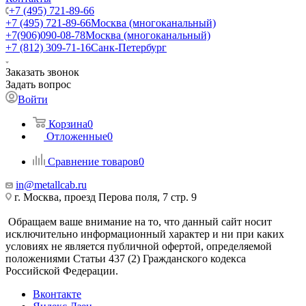
+7 (495) 721-89-66
+7 (495) 721-89-66
Москва (многоканальный)
+7(906)090-08-78
Москва (многоканальный)
+7 (812) 309-71-16
Санк-Петербург
Заказать звонок
Задать вопрос
Войти
Корзина
0
Отложенные
0
Сравнение товаров
0
in@metallcab.ru
г. Москва, проезд Перова поля, 7 стр. 9
Обращаем ваше внимание на то, что данный сайт носит
исключительно информационный характер и ни при каких
условиях не является публичной офертой, определяемой
положениями Статьи 437 (2) Гражданского кодекса
Российской Федерации.
Вконтакте