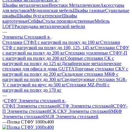
Шкафы металлические
Верстаки Металлические
Аксессуары
для верстаков
Медицинская мебель
Шкафы газовые
Сушильные
шкафы
Шкафы бухгалтерские
Шкафы
картотечные
Сейфы
Столы производственные
Мебель
LOFT
Распродажа металлической мебели
—
Элементы Стеллажей в
Стеллажи СТФЛ с нагрузкой на полку до 100 кг
Стеллажи
СТФ с нагрузкой на полку до 100, 125, 145 кг
Стеллажи СТФУ
с нагрузкой на полку до 200 кг
Стеллажи усиленные СТФУ-П
с нагрузкой на полку до 200 кг
Сборные стеллажи СК с
нагрузкой на полку до 125 кг
Дизайнерские металлические
стеллажи для офиса и дома GUTTA
Торговые стеллажи СКУ с
нагрузкой на полку до 200 кг
Складские стеллажи МКФ с
нагрузкой на полку до 300 кг
Среднегрузовые стеллажи SGR-
V с нагрузкой на ярус до 500 кг
Стеллажи MZ-Profil с
нагрузкой на полку до 170 кг
—
СТФУ Элементы стеллажей в
СТФЛ Элементы стеллажей
СТФ Элементы стеллажей
СТФУ-
П Элементы стеллажей
СК,СКУ Элементы стеллажей
МКФ
Элементы стеллажей
SGR Элементы стеллажей
—
Полка СТФУ 1000x400