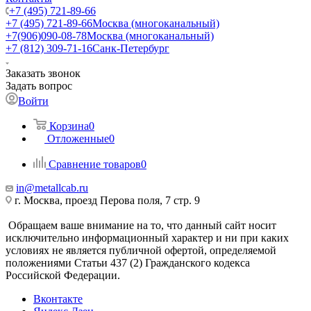
+7 (495) 721-89-66
+7 (495) 721-89-66
Москва (многоканальный)
+7(906)090-08-78
Москва (многоканальный)
+7 (812) 309-71-16
Санк-Петербург
Заказать звонок
Задать вопрос
Войти
Корзина
0
Отложенные
0
Сравнение товаров
0
in@metallcab.ru
г. Москва, проезд Перова поля, 7 стр. 9
Обращаем ваше внимание на то, что данный сайт носит
исключительно информационный характер и ни при каких
условиях не является публичной офертой, определяемой
положениями Статьи 437 (2) Гражданского кодекса
Российской Федерации.
Вконтакте