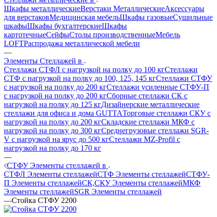
Шкафы металлические
Верстаки Металлические
Аксессуары
для верстаков
Медицинская мебель
Шкафы газовые
Сушильные
шкафы
Шкафы бухгалтерские
Шкафы
картотечные
Сейфы
Столы производственные
Мебель
LOFT
Распродажа металлической мебели
—
Элементы Стеллажей в
Стеллажи СТФЛ с нагрузкой на полку до 100 кг
Стеллажи
СТФ с нагрузкой на полку до 100, 125, 145 кг
Стеллажи СТФУ
с нагрузкой на полку до 200 кг
Стеллажи усиленные СТФУ-П
с нагрузкой на полку до 200 кг
Сборные стеллажи СК с
нагрузкой на полку до 125 кг
Дизайнерские металлические
стеллажи для офиса и дома GUTTA
Торговые стеллажи СКУ с
нагрузкой на полку до 200 кг
Складские стеллажи МКФ с
нагрузкой на полку до 300 кг
Среднегрузовые стеллажи SGR-
V с нагрузкой на ярус до 500 кг
Стеллажи MZ-Profil с
нагрузкой на полку до 170 кг
—
СТФУ Элементы стеллажей в
СТФЛ Элементы стеллажей
СТФ Элементы стеллажей
СТФУ-
П Элементы стеллажей
СК,СКУ Элементы стеллажей
МКФ
Элементы стеллажей
SGR Элементы стеллажей
—
Стойка СТФУ 2200