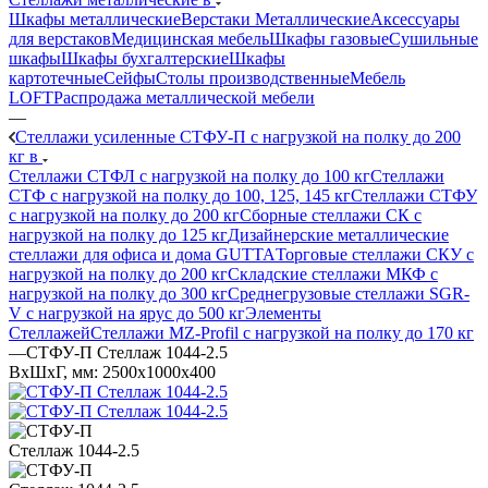
Шкафы металлические
Верстаки Металлические
Аксессуары
для верстаков
Медицинская мебель
Шкафы газовые
Сушильные
шкафы
Шкафы бухгалтерские
Шкафы
картотечные
Сейфы
Столы производственные
Мебель
LOFT
Распродажа металлической мебели
—
Стеллажи усиленные СТФУ-П с нагрузкой на полку до 200
кг в
Стеллажи СТФЛ с нагрузкой на полку до 100 кг
Стеллажи
СТФ с нагрузкой на полку до 100, 125, 145 кг
Стеллажи СТФУ
с нагрузкой на полку до 200 кг
Сборные стеллажи СК с
нагрузкой на полку до 125 кг
Дизайнерские металлические
стеллажи для офиса и дома GUTTA
Торговые стеллажи СКУ с
нагрузкой на полку до 200 кг
Складские стеллажи МКФ с
нагрузкой на полку до 300 кг
Среднегрузовые стеллажи SGR-
V с нагрузкой на ярус до 500 кг
Элементы
Стеллажей
Стеллажи MZ-Profil с нагрузкой на полку до 170 кг
—
СТФУ-П Стеллаж 1044-2.5
ВхШхГ, мм: 2500x1000x400