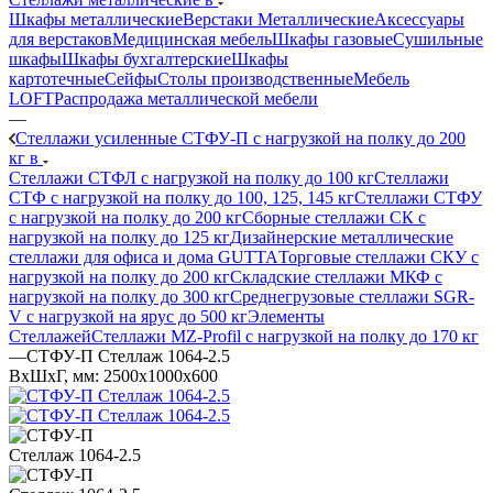
Шкафы металлические
Верстаки Металлические
Аксессуары
для верстаков
Медицинская мебель
Шкафы газовые
Сушильные
шкафы
Шкафы бухгалтерские
Шкафы
картотечные
Сейфы
Столы производственные
Мебель
LOFT
Распродажа металлической мебели
—
Стеллажи усиленные СТФУ-П с нагрузкой на полку до 200
кг в
Стеллажи СТФЛ с нагрузкой на полку до 100 кг
Стеллажи
СТФ с нагрузкой на полку до 100, 125, 145 кг
Стеллажи СТФУ
с нагрузкой на полку до 200 кг
Сборные стеллажи СК с
нагрузкой на полку до 125 кг
Дизайнерские металлические
стеллажи для офиса и дома GUTTA
Торговые стеллажи СКУ с
нагрузкой на полку до 200 кг
Складские стеллажи МКФ с
нагрузкой на полку до 300 кг
Среднегрузовые стеллажи SGR-
V с нагрузкой на ярус до 500 кг
Элементы
Стеллажей
Стеллажи MZ-Profil с нагрузкой на полку до 170 кг
—
СТФУ-П Стеллаж 1064-2.5
ВхШхГ, мм: 2500x1000x600