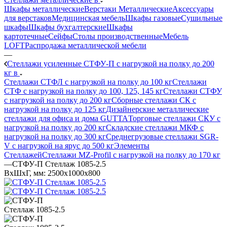
Шкафы металлические
Верстаки Металлические
Аксессуары
для верстаков
Медицинская мебель
Шкафы газовые
Сушильные
шкафы
Шкафы бухгалтерские
Шкафы
картотечные
Сейфы
Столы производственные
Мебель
LOFT
Распродажа металлической мебели
—
Стеллажи усиленные СТФУ-П с нагрузкой на полку до 200
кг в
Стеллажи СТФЛ с нагрузкой на полку до 100 кг
Стеллажи
СТФ с нагрузкой на полку до 100, 125, 145 кг
Стеллажи СТФУ
с нагрузкой на полку до 200 кг
Сборные стеллажи СК с
нагрузкой на полку до 125 кг
Дизайнерские металлические
стеллажи для офиса и дома GUTTA
Торговые стеллажи СКУ с
нагрузкой на полку до 200 кг
Складские стеллажи МКФ с
нагрузкой на полку до 300 кг
Среднегрузовые стеллажи SGR-
V с нагрузкой на ярус до 500 кг
Элементы
Стеллажей
Стеллажи MZ-Profil с нагрузкой на полку до 170 кг
—
СТФУ-П Стеллаж 1085-2.5
ВхШхГ, мм: 2500x1000x800