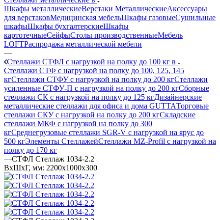
Шкафы металлические
Верстаки Металлические
Аксессуары
для верстаков
Медицинская мебель
Шкафы газовые
Сушильные
шкафы
Шкафы бухгалтерские
Шкафы
картотечные
Сейфы
Столы производственные
Мебель
LOFT
Распродажа металлической мебели
—
Стеллажи СТФЛ с нагрузкой на полку до 100 кг в
Стеллажи СТФ с нагрузкой на полку до 100, 125, 145
кг
Стеллажи СТФУ с нагрузкой на полку до 200 кг
Стеллажи
усиленные СТФУ-П с нагрузкой на полку до 200 кг
Сборные
стеллажи СК с нагрузкой на полку до 125 кг
Дизайнерские
металлические стеллажи для офиса и дома GUTTA
Торговые
стеллажи СКУ с нагрузкой на полку до 200 кг
Складские
стеллажи МКФ с нагрузкой на полку до 300
кг
Среднегрузовые стеллажи SGR-V с нагрузкой на ярус до
500 кг
Элементы Стеллажей
Стеллажи MZ-Profil с нагрузкой на
полку до 170 кг
—
СТФЛ Стеллаж 1034-2.2
ВхШхГ, мм: 2200x1000x300