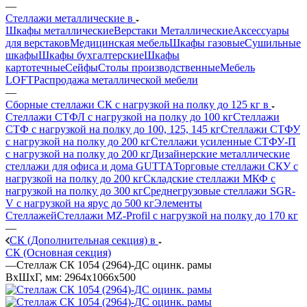
—
Стеллажи металлические в
Шкафы металлические
Верстаки Металлические
Аксессуары
для верстаков
Медицинская мебель
Шкафы газовые
Сушильные
шкафы
Шкафы бухгалтерские
Шкафы
картотечные
Сейфы
Столы производственные
Мебель
LOFT
Распродажа металлической мебели
—
Сборные стеллажи СК с нагрузкой на полку до 125 кг в
Стеллажи СТФЛ с нагрузкой на полку до 100 кг
Стеллажи
СТФ с нагрузкой на полку до 100, 125, 145 кг
Стеллажи СТФУ
с нагрузкой на полку до 200 кг
Стеллажи усиленные СТФУ-П
с нагрузкой на полку до 200 кг
Дизайнерские металлические
стеллажи для офиса и дома GUTTA
Торговые стеллажи СКУ с
нагрузкой на полку до 200 кг
Складские стеллажи МКФ с
нагрузкой на полку до 300 кг
Среднегрузовые стеллажи SGR-
V с нагрузкой на ярус до 500 кг
Элементы
Стеллажей
Стеллажи MZ-Profil с нагрузкой на полку до 170 кг
—
СК (Дополнительная секция) в
СК (Основная секция)
—
Стеллаж СК 1054 (2964)-ДС оцинк. рамы
ВхШхГ, мм: 2964x1066x500