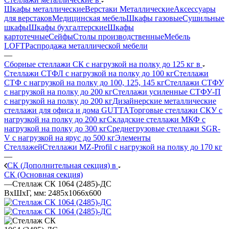
Шкафы металлические
Верстаки Металлические
Аксессуары
для верстаков
Медицинская мебель
Шкафы газовые
Сушильные
шкафы
Шкафы бухгалтерские
Шкафы
картотечные
Сейфы
Столы производственные
Мебель
LOFT
Распродажа металлической мебели
—
Сборные стеллажи СК с нагрузкой на полку до 125 кг в
Стеллажи СТФЛ с нагрузкой на полку до 100 кг
Стеллажи
СТФ с нагрузкой на полку до 100, 125, 145 кг
Стеллажи СТФУ
с нагрузкой на полку до 200 кг
Стеллажи усиленные СТФУ-П
с нагрузкой на полку до 200 кг
Дизайнерские металлические
стеллажи для офиса и дома GUTTA
Торговые стеллажи СКУ с
нагрузкой на полку до 200 кг
Складские стеллажи МКФ с
нагрузкой на полку до 300 кг
Среднегрузовые стеллажи SGR-
V с нагрузкой на ярус до 500 кг
Элементы
Стеллажей
Стеллажи MZ-Profil с нагрузкой на полку до 170 кг
—
СК (Дополнительная секция) в
СК (Основная секция)
—
Стеллаж СК 1064 (2485)-ДС
ВхШхГ, мм: 2485x1066x600