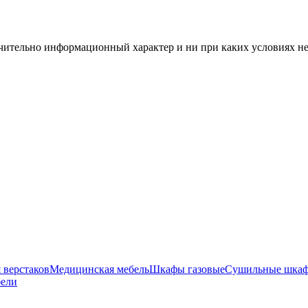
чительно информационный характер и ни при каких условиях н
 верстаков
Медицинская мебель
Шкафы газовые
Сушильные шка
бели