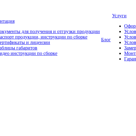
Услуги
нтация
Офор
окументы для получения и отгрузки продукции
Усло
аспорт продукции, инструкции по сборке
Услов
Блог
ертификаты и лицензии
Услов
аблицы габаритов
Замер
идео инструкции по сборке
Монт
Гаран