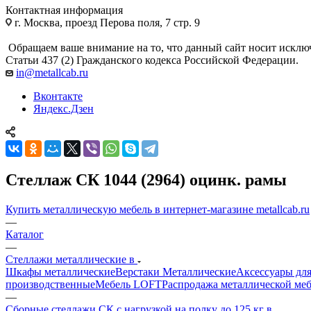
Контактная информация
г. Москва, проезд Перова поля, 7 стр. 9
Обращаем ваше внимание на то, что данный сайт носит исклю
Статьи 437 (2) Гражданского кодекса Российской Федерации.
in@metallcab.ru
Вконтакте
Яндекс.Дзен
Стеллаж СК 1044 (2964) оцинк. рамы
Купить металлическую мебель в интернет-магазине metallcab.ru
—
Каталог
—
Стеллажи металлические в
Шкафы металлические
Верстаки Металлические
Аксессуары для
производственные
Мебель LOFT
Распродажа металлической ме
—
Сборные стеллажи СК с нагрузкой на полку до 125 кг в