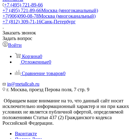
+7 (495) 721-89-66
+7 (495) 721-89-66
Москва (многоканальный)
+7(906)090-08-78
Москва (многоканальный)
+7 (812) 309-71-16
Санк-Петербург
Заказать звонок
Задать вопрос
Войти
Корзина
0
Отложенные
0
Сравнение товаров
0
in@metallcab.ru
г. Москва, проезд Перова поля, 7 стр. 9
Обращаем ваше внимание на то, что данный сайт носит
исключительно информационный характер и ни при каких
условиях не является публичной офертой, определяемой
положениями Статьи 437 (2) Гражданского кодекса
Российской Федерации.
Вконтакте