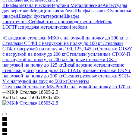
Шкафы металлические
Верстаки Металлические
Аксессуары
для верстаков
Медицинская мебель
Шкафы газовые
Сушильные
шкафы
Шкафы бухгалтерские
Шкафы
картотечные
Сейфы
Столы производственные
Мебель
LOFT
Распродажа металлической мебели
—
Складские стеллажи МКФ с нагрузкой на полку до 300 кг в
Стеллажи СТФЛ с нагрузкой на полку до 100 кг
Стеллажи
СТФ с нагрузкой на полку до 100, 125, 145 кг
Стеллажи СТФУ
с нагрузкой на полку до 200 кг
Стеллажи усиленные СТФУ-П
с нагрузкой на полку до 200 кг
Сборные стеллажи СК с
нагрузкой на полку до 125 кг
Дизайнерские металлические
стеллажи для офиса и дома GUTTA
Торговые стеллажи СКУ с
нагрузкой на полку до 200 кг
Среднегрузовые стеллажи SGR-
V с нагрузкой на ярус до 500 кг
Элементы
Стеллажей
Стеллажи MZ-Profil с нагрузкой на полку до 170 кг
—
МКФ Стеллаж 18505-2,5
ВхШхГ, мм: 2500x1830x508