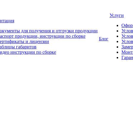
Услуги
нтация
Офор
окументы для получения и отгрузки продукции
Усло
аспорт продукции, инструкции по сборке
Услов
Блог
ертификаты и лицензии
Услов
аблицы габаритов
Замер
идео инструкции по сборке
Монт
Гаран