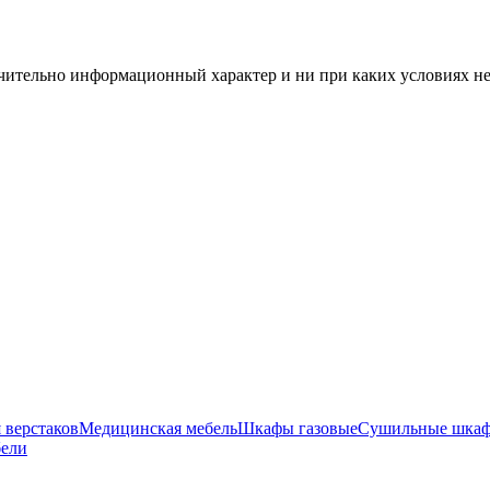
чительно информационный характер и ни при каких условиях н
 верстаков
Медицинская мебель
Шкафы газовые
Сушильные шка
бели