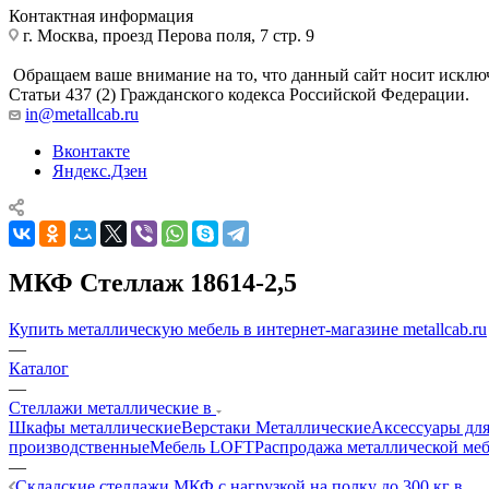
Контактная информация
г. Москва, проезд Перова поля, 7 стр. 9
Обращаем ваше внимание на то, что данный сайт носит исклю
Статьи 437 (2) Гражданского кодекса Российской Федерации.
in@metallcab.ru
Вконтакте
Яндекс.Дзен
МКФ Стеллаж 18614-2,5
Купить металлическую мебель в интернет-магазине metallcab.ru
—
Каталог
—
Стеллажи металлические в
Шкафы металлические
Верстаки Металлические
Аксессуары для
производственные
Мебель LOFT
Распродажа металлической ме
—
Складские стеллажи МКФ с нагрузкой на полку до 300 кг в