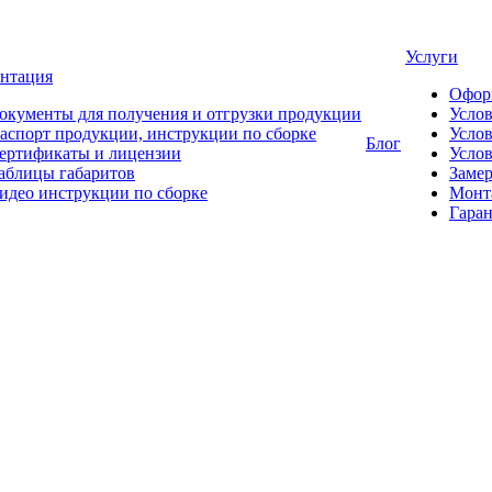
Услуги
нтация
Офор
окументы для получения и отгрузки продукции
Усло
аспорт продукции, инструкции по сборке
Услов
Блог
ертификаты и лицензии
Услов
аблицы габаритов
Замер
идео инструкции по сборке
Монт
Гаран