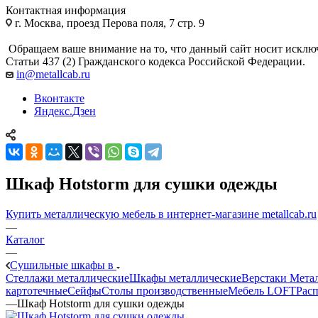
Контактная информация
г. Москва, проезд Перова поля, 7 стр. 9
Обращаем ваше внимание на то, что данный сайт носит исклю
Статьи 437 (2) Гражданского кодекса Российской Федерации.
in@metallcab.ru
Вконтакте
Яндекс.Дзен
Шкаф Hotstorm для сушки одежды
Купить металлическую мебель в интернет-магазине metallcab.ru
—
Каталог
—
Сушильные шкафы в
Стеллажи металлические
Шкафы металлические
Верстаки Мета
картотечные
Сейфы
Столы производственные
Мебель LOFT
Расп
—
Шкаф Hotstorm для сушки одежды