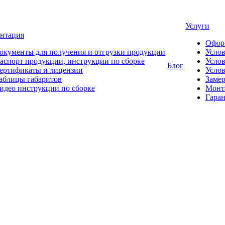
Услуги
нтация
Офор
окументы для получения и отгрузки продукции
Усло
аспорт продукции, инструкции по сборке
Услов
Блог
ертификаты и лицензии
Услов
аблицы габаритов
Замер
идео инструкции по сборке
Монт
Гаран