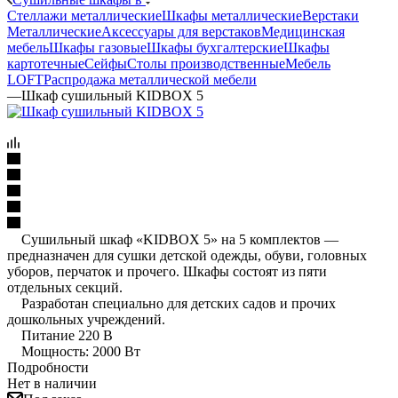
Стеллажи металлические
Шкафы металлические
Верстаки
Металлические
Аксессуары для верстаков
Медицинская
мебель
Шкафы газовые
Шкафы бухгалтерские
Шкафы
картотечные
Сейфы
Столы производственные
Мебель
LOFT
Распродажа металлической мебели
—
Шкаф сушильный KIDBOX 5
Сушильный шкаф «KIDBOX 5» на 5 комплектов —
предназначен для сушки детской одежды, обуви, головных
уборов, перчаток и прочего. Шкафы состоят из пяти
отдельных секций.
Разработан специально для детских садов и прочих
дошкольных учреждений.
Питание 220 В
Мощность: 2000 Вт
Подробности
Нет в наличии