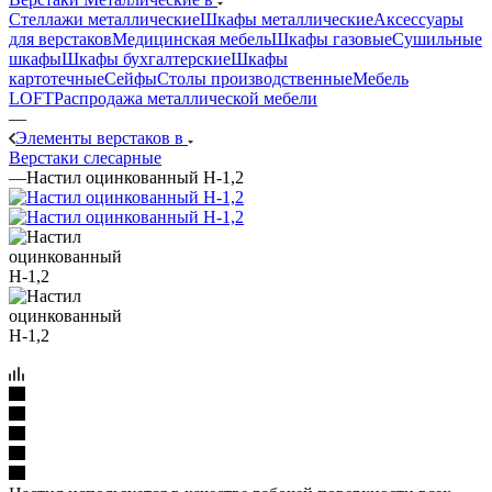
Стеллажи металлические
Шкафы металлические
Аксессуары
для верстаков
Медицинская мебель
Шкафы газовые
Сушильные
шкафы
Шкафы бухгалтерские
Шкафы
картотечные
Сейфы
Столы производственные
Мебель
LOFT
Распродажа металлической мебели
—
Элементы верстаков в
Верстаки слесарные
—
Настил оцинкованный Н-1,2