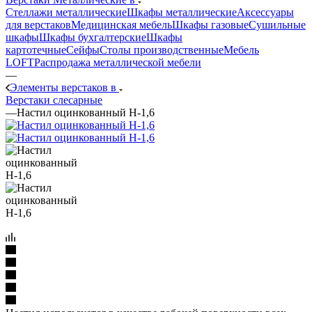
Стеллажи металлические
Шкафы металлические
Аксессуары
для верстаков
Медицинская мебель
Шкафы газовые
Сушильные
шкафы
Шкафы бухгалтерские
Шкафы
картотечные
Сейфы
Столы производственные
Мебель
LOFT
Распродажа металлической мебели
—
Элементы верстаков в
Верстаки слесарные
—
Настил оцинкованный Н-1,6