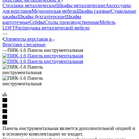
Стеллажи металлические
Шкафы металлические
Аксессуары
для верстаков
Медицинская мебель
Шкафы газовые
Сушильные
шкафы
Шкафы бухгалтерские
Шкафы
картотечные
Сейфы
Столы производственные
Мебель
LOFT
Распродажа металлической мебели
—
Элементы верстаков в
Верстаки слесарные
—
ПИК-1.6 Панель инструментальная
Панель инструментальная является дополнительной опцией и
в основную комплектацию не входит.