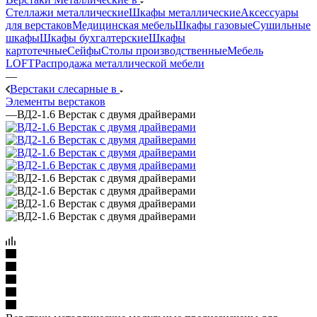
Стеллажи металлические
Шкафы металлические
Аксессуары
для верстаков
Медицинская мебель
Шкафы газовые
Сушильные
шкафы
Шкафы бухгалтерские
Шкафы
картотечные
Сейфы
Столы производственные
Мебель
LOFT
Распродажа металлической мебели
—
Верстаки слесарные в
Элементы верстаков
—
ВД2-1.6 Верстак с двумя драйверами