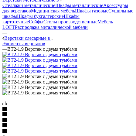
Стеллажи металлические
Шкафы металлические
Аксессуары
для верстаков
Медицинская мебель
Шкафы газовые
Сушильные
шкафы
Шкафы бухгалтерские
Шкафы
картотечные
Сейфы
Столы производственные
Мебель
LOFT
Распродажа металлической мебели
—
Верстаки слесарные в
Элементы верстаков
—
ВТ2-1.9 Верстак с двумя тумбами