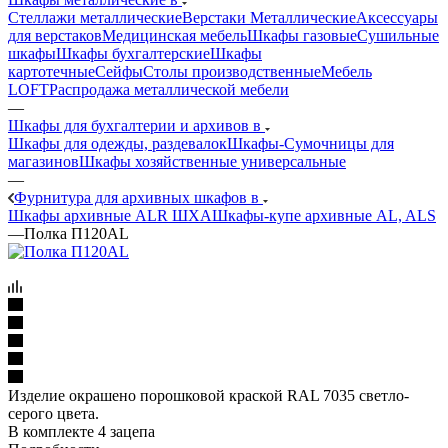
Стеллажи металлические
Верстаки Металлические
Аксессуары
для верстаков
Медицинская мебель
Шкафы газовые
Сушильные
шкафы
Шкафы бухгалтерские
Шкафы
картотечные
Сейфы
Столы производственные
Мебель
LOFT
Распродажа металлической мебели
—
Шкафы для бухгалтерии и архивов в
Шкафы для одежды, раздевалок
Шкафы-Сумочницы для
магазинов
Шкафы хозяйственные универсальные
—
Фурнитура для архивных шкафов в
Шкафы архивные ALR ШХА
Шкафы-купе архивные AL, ALS
—
Полка П120AL
Изделие окрашено порошковой краской RAL 7035 светло-
серого цвета.
В комплекте 4 зацепа