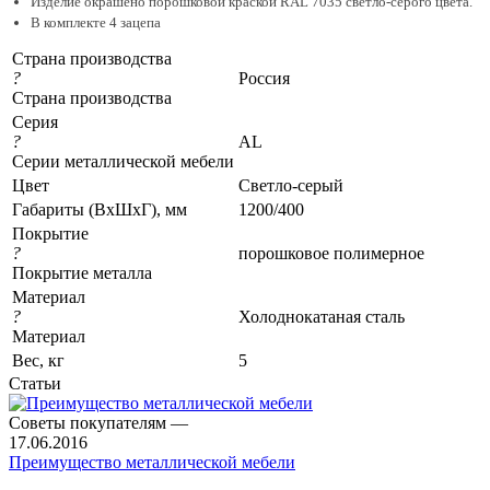
Изделие окрашено порошковой краской RAL 7035 светло-серого цвета.
В комплекте 4 зацепа
Страна производства
?
Россия
Страна производства
Серия
?
АL
Серии металлической мебели
Цвет
Светло-серый
Габариты (ВхШхГ), мм
1200/400
Покрытие
?
порошковое полимерное
Покрытие металла
Материал
?
Холоднокатаная сталь
Материал
Вес, кг
5
Статьи
Советы покупателям
—
17.06.2016
Преимущество металлической мебели