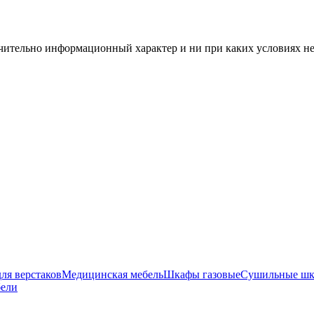
чительно информационный характер и ни при каких условиях н
ля верстаков
Медицинская мебель
Шкафы газовые
Сушильные ш
бели