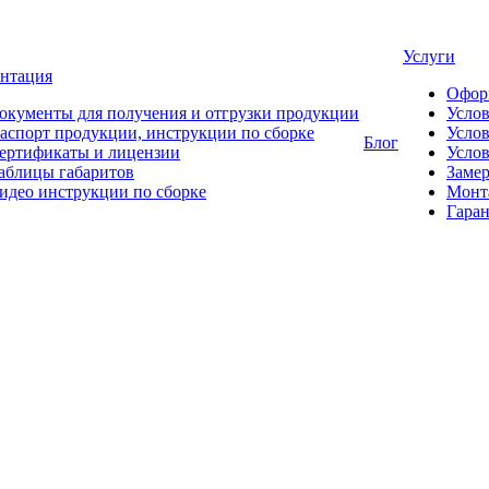
Услуги
нтация
Офор
окументы для получения и отгрузки продукции
Усло
аспорт продукции, инструкции по сборке
Услов
Блог
ертификаты и лицензии
Услов
аблицы габаритов
Замер
идео инструкции по сборке
Монт
Гаран