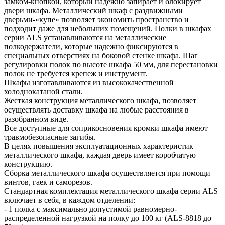
замком-кнопкой, который надежно запирает и блокирует
двери шкафа. Металлический шкаф с раздвижными
дверьми-«купе» позволяет экономить пространство и
подходит даже для небольших помещений. Полки в шкафах
серии ALS устанавливаются на металлические
полкодержатели, которые надежно фиксируются в
специальных отверстиях на боковой стенке шкафа. Шаг
регулировки полок по высоте шкафа 50 мм, для перестановки
полок не требуется крепеж и инструмент.
Шкафы изготавливаются из высококачественной
холоднокатаной стали.
Жесткая конструкция металлического шкафа, позволяет
осуществлять доставку шкафа на любые расстояния в
разобранном виде.
Все доступные для соприкосновения кромки шкафа имеют
травмобезопасные загибы.
В целях повышения эксплуатационных характеристик
металлического шкафа, каждая дверь имеет коробчатую
конструкцию.
Сборка металлического шкафа осуществляется при помощи
винтов, гаек и саморезов.
Стандартная комплектация металлического шкафа серии ALS
включает в себя, в каждом отделении:
- 1 полка с максимально допустимой равномерно-
распределенной нагрузкой на полку до 100 кг (ALS-8818 до