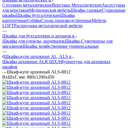
Стеллажи металлические
Верстаки Металлические
Аксессуары
для верстаков
Медицинская мебель
Шкафы газовые
Сушильные
шкафы
Шкафы бухгалтерские
Шкафы
картотечные
Сейфы
Столы производственные
Мебель
LOFT
Распродажа металлической мебели
—
Шкафы для бухгалтерии и архивов в
Шкафы для одежды, раздевалок
Шкафы-Сумочницы для
магазинов
Шкафы хозяйственные универсальные
—
Шкафы-купе архивные AL, ALS в
Шкафы архивные ALR ШХА
Фурнитура для архивных
шкафов
—
Шкаф-купе архивный ALS-8812
ВхШхГ, мм: 880x1200x450