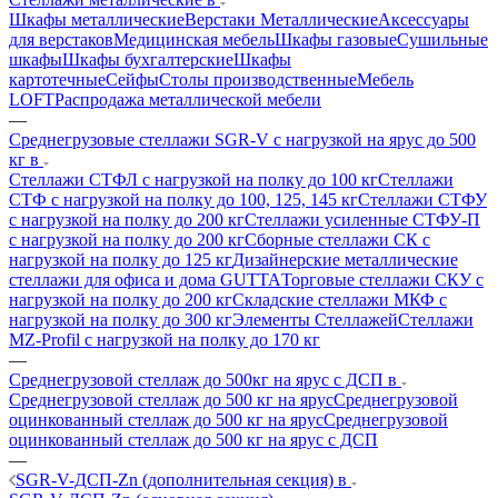
Шкафы металлические
Верстаки Металлические
Аксессуары
для верстаков
Медицинская мебель
Шкафы газовые
Сушильные
шкафы
Шкафы бухгалтерские
Шкафы
картотечные
Сейфы
Столы производственные
Мебель
LOFT
Распродажа металлической мебели
—
Среднегрузовые стеллажи SGR-V с нагрузкой на ярус до 500
кг в
Стеллажи СТФЛ с нагрузкой на полку до 100 кг
Стеллажи
СТФ с нагрузкой на полку до 100, 125, 145 кг
Стеллажи СТФУ
с нагрузкой на полку до 200 кг
Стеллажи усиленные СТФУ-П
с нагрузкой на полку до 200 кг
Сборные стеллажи СК с
нагрузкой на полку до 125 кг
Дизайнерские металлические
стеллажи для офиса и дома GUTTA
Торговые стеллажи СКУ с
нагрузкой на полку до 200 кг
Складские стеллажи МКФ с
нагрузкой на полку до 300 кг
Элементы Стеллажей
Стеллажи
MZ-Profil с нагрузкой на полку до 170 кг
—
Среднегрузовой стеллаж до 500кг на ярус с ДСП в
Среднегрузовой стеллаж до 500 кг на ярус
Среднегрузовой
оцинкованный стеллаж до 500 кг на ярус
Среднегрузовой
оцинкованный стеллаж до 500 кг на ярус с ДСП
—
SGR-V-ДСП-Zn (дополнительная секция) в