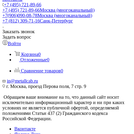
+7 (495) 721-89-66
+7 (495) 721-89-66
Москва (многоканальный)
+7(906)090-08-78
Москва (многоканальный)
+7 (812) 309-71-16
Санк-Петербург
Заказать звонок
Задать вопрос
Войти
Корзина
0
Отложенные
0
Сравнение товаров
0
in@metallcab.ru
г. Москва, проезд Перова поля, 7 стр. 9
Обращаем ваше внимание на то, что данный сайт носит
исключительно информационный характер и ни при каких
условиях не является публичной офертой, определяемой
положениями Статьи 437 (2) Гражданского кодекса
Российской Федерации.
Вконтакте