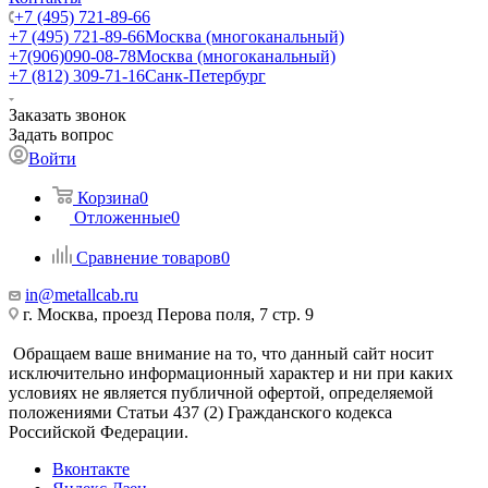
+7 (495) 721-89-66
+7 (495) 721-89-66
Москва (многоканальный)
+7(906)090-08-78
Москва (многоканальный)
+7 (812) 309-71-16
Санк-Петербург
Заказать звонок
Задать вопрос
Войти
Корзина
0
Отложенные
0
Сравнение товаров
0
in@metallcab.ru
г. Москва, проезд Перова поля, 7 стр. 9
Обращаем ваше внимание на то, что данный сайт носит
исключительно информационный характер и ни при каких
условиях не является публичной офертой, определяемой
положениями Статьи 437 (2) Гражданского кодекса
Российской Федерации.
Вконтакте