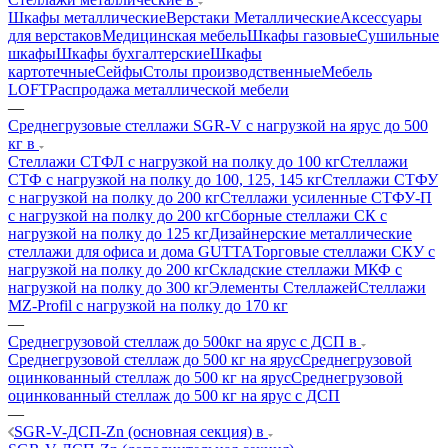
Шкафы металлические
Верстаки Металлические
Аксессуары
для верстаков
Медицинская мебель
Шкафы газовые
Сушильные
шкафы
Шкафы бухгалтерские
Шкафы
картотечные
Сейфы
Столы производственные
Мебель
LOFT
Распродажа металлической мебели
—
Среднегрузовые стеллажи SGR-V с нагрузкой на ярус до 500
кг в
Стеллажи СТФЛ с нагрузкой на полку до 100 кг
Стеллажи
СТФ с нагрузкой на полку до 100, 125, 145 кг
Стеллажи СТФУ
с нагрузкой на полку до 200 кг
Стеллажи усиленные СТФУ-П
с нагрузкой на полку до 200 кг
Сборные стеллажи СК с
нагрузкой на полку до 125 кг
Дизайнерские металлические
стеллажи для офиса и дома GUTTA
Торговые стеллажи СКУ с
нагрузкой на полку до 200 кг
Складские стеллажи МКФ с
нагрузкой на полку до 300 кг
Элементы Стеллажей
Стеллажи
MZ-Profil с нагрузкой на полку до 170 кг
—
Среднегрузовой стеллаж до 500кг на ярус с ДСП в
Среднегрузовой стеллаж до 500 кг на ярус
Среднегрузовой
оцинкованный стеллаж до 500 кг на ярус
Среднегрузовой
оцинкованный стеллаж до 500 кг на ярус с ДСП
—
SGR-V-ДСП-Zn (основная секция) в