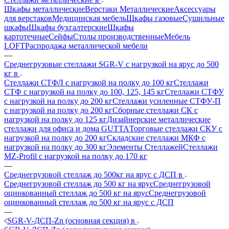
Шкафы металлические
Верстаки Металлические
Аксессуары
для верстаков
Медицинская мебель
Шкафы газовые
Сушильные
шкафы
Шкафы бухгалтерские
Шкафы
картотечные
Сейфы
Столы производственные
Мебель
LOFT
Распродажа металлической мебели
—
Среднегрузовые стеллажи SGR-V с нагрузкой на ярус до 500
кг в
Стеллажи СТФЛ с нагрузкой на полку до 100 кг
Стеллажи
СТФ с нагрузкой на полку до 100, 125, 145 кг
Стеллажи СТФУ
с нагрузкой на полку до 200 кг
Стеллажи усиленные СТФУ-П
с нагрузкой на полку до 200 кг
Сборные стеллажи СК с
нагрузкой на полку до 125 кг
Дизайнерские металлические
стеллажи для офиса и дома GUTTA
Торговые стеллажи СКУ с
нагрузкой на полку до 200 кг
Складские стеллажи МКФ с
нагрузкой на полку до 300 кг
Элементы Стеллажей
Стеллажи
MZ-Profil с нагрузкой на полку до 170 кг
—
Среднегрузовой стеллаж до 500кг на ярус с ДСП в
Среднегрузовой стеллаж до 500 кг на ярус
Среднегрузовой
оцинкованный стеллаж до 500 кг на ярус
Среднегрузовой
оцинкованный стеллаж до 500 кг на ярус с ДСП
—
SGR-V-ДСП-Zn (основная секция) в