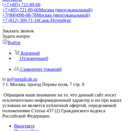
+7 (495) 721-89-66
+7 (495) 721-89-66
Москва (многоканальный)
+7(906)090-08-78
Москва (многоканальный)
+7 (812) 309-71-16
Санк-Петербург
Заказать звонок
Задать вопрос
Войти
Корзина
0
Отложенные
0
Сравнение товаров
0
in@metallcab.ru
г. Москва, проезд Перова поля, 7 стр. 9
Обращаем ваше внимание на то, что данный сайт носит
исключительно информационный характер и ни при каких
условиях не является публичной офертой, определяемой
положениями Статьи 437 (2) Гражданского кодекса
Российской Федерации.
Вконтакте