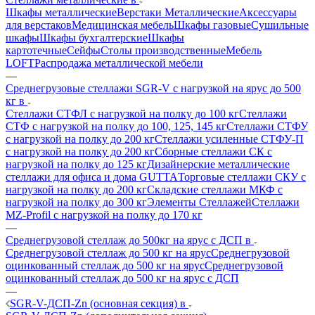
Шкафы металлические
Верстаки Металлические
Аксессуары
для верстаков
Медицинская мебель
Шкафы газовые
Сушильные
шкафы
Шкафы бухгалтерские
Шкафы
картотечные
Сейфы
Столы производственные
Мебель
LOFT
Распродажа металлической мебели
—
Среднегрузовые стеллажи SGR-V с нагрузкой на ярус до 500
кг в
Стеллажи СТФЛ с нагрузкой на полку до 100 кг
Стеллажи
СТФ с нагрузкой на полку до 100, 125, 145 кг
Стеллажи СТФУ
с нагрузкой на полку до 200 кг
Стеллажи усиленные СТФУ-П
с нагрузкой на полку до 200 кг
Сборные стеллажи СК с
нагрузкой на полку до 125 кг
Дизайнерские металлические
стеллажи для офиса и дома GUTTA
Торговые стеллажи СКУ с
нагрузкой на полку до 200 кг
Складские стеллажи МКФ с
нагрузкой на полку до 300 кг
Элементы Стеллажей
Стеллажи
MZ-Profil с нагрузкой на полку до 170 кг
—
Среднегрузовой стеллаж до 500кг на ярус с ДСП в
Среднегрузовой стеллаж до 500 кг на ярус
Среднегрузовой
оцинкованный стеллаж до 500 кг на ярус
Среднегрузовой
оцинкованный стеллаж до 500 кг на ярус с ДСП
—
SGR-V-ДСП-Zn (основная секция) в