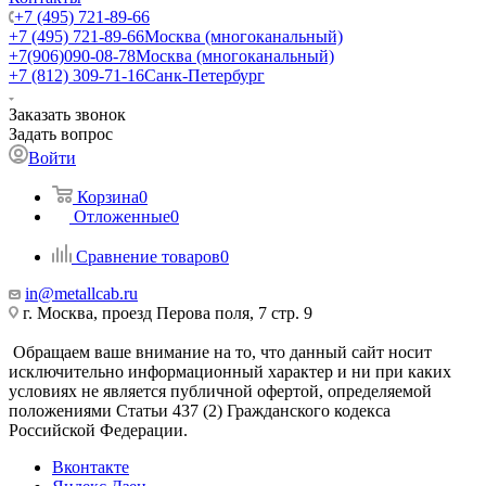
+7 (495) 721-89-66
+7 (495) 721-89-66
Москва (многоканальный)
+7(906)090-08-78
Москва (многоканальный)
+7 (812) 309-71-16
Санк-Петербург
Заказать звонок
Задать вопрос
Войти
Корзина
0
Отложенные
0
Сравнение товаров
0
in@metallcab.ru
г. Москва, проезд Перова поля, 7 стр. 9
Обращаем ваше внимание на то, что данный сайт носит
исключительно информационный характер и ни при каких
условиях не является публичной офертой, определяемой
положениями Статьи 437 (2) Гражданского кодекса
Российской Федерации.
Вконтакте