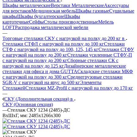
Шкафы металлические
Верстаки Металлические
Аксессуары
для верстаков
Медицинская мебель
Шкафы газовые
Сушильные
шкафы
Шкафы бухгалтерские
Шкафы
картотечные
Сейфы
Столы производственные
Мебель
LOFT
Распродажа металлической мебели
—
Торговые стеллажи СКУ с нагрузкой на полку до 200 кг в
Стеллажи СТФЛ с нагрузкой на полку до 100 кг
Стеллажи
СТФ с нагрузкой на полку до 100, 125, 145 кг
Стеллажи СТФУ
с нагрузкой на полку до 200 кг
Стеллажи усиленные СТФУ-П
с нагрузкой на полку до 200 кг
Сборные стеллажи СК с
нагрузкой на полку до 125 кг
Дизайнерские металлические
стеллажи для офиса и дома GUTTA
Складские стеллажи МКФ
с нагрузкой на полку до 300 кг
Среднегрузовые стеллажи
SGR-V с нагрузкой на ярус до 500 кг
Элементы
Стеллажей
Стеллажи MZ-Profil с нагрузкой на полку до 170 кг
—
СКУ (Дополнительная секция) в
СКУ (Основная секция)
—
Стеллаж СКУ 1234 (2485)-ДС
ВхШхГ, мм: 2485x1266x300