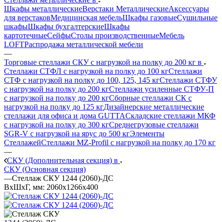
Шкафы металлические
Верстаки Металлические
Аксессуары
для верстаков
Медицинская мебель
Шкафы газовые
Сушильные
шкафы
Шкафы бухгалтерские
Шкафы
картотечные
Сейфы
Столы производственные
Мебель
LOFT
Распродажа металлической мебели
—
Торговые стеллажи СКУ с нагрузкой на полку до 200 кг в
Стеллажи СТФЛ с нагрузкой на полку до 100 кг
Стеллажи
СТФ с нагрузкой на полку до 100, 125, 145 кг
Стеллажи СТФУ
с нагрузкой на полку до 200 кг
Стеллажи усиленные СТФУ-П
с нагрузкой на полку до 200 кг
Сборные стеллажи СК с
нагрузкой на полку до 125 кг
Дизайнерские металлические
стеллажи для офиса и дома GUTTA
Складские стеллажи МКФ
с нагрузкой на полку до 300 кг
Среднегрузовые стеллажи
SGR-V с нагрузкой на ярус до 500 кг
Элементы
Стеллажей
Стеллажи MZ-Profil с нагрузкой на полку до 170 кг
—
СКУ (Дополнительная секция) в
СКУ (Основная секция)
—
Стеллаж СКУ 1244 (2060)-ДС
ВхШхГ, мм: 2060x1266x400