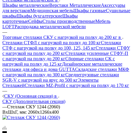
Шкафы металлические
Верстаки Металлические
Аксессуары
для верстаков
Медицинская мебель
Шкафы газовые
Сушильные
шкафы
Шкафы бухгалтерские
Шкафы
картотечные
Сейфы
Столы производственные
Мебель
LOFT
Распродажа металлической мебели
—
Торговые стеллажи СКУ с нагрузкой на полку до 200 кг в
Стеллажи СТФЛ с нагрузкой на полку до 100 кг
Стеллажи
СТФ с нагрузкой на полку до 100, 125, 145 кг
Стеллажи СТФУ
с нагрузкой на полку до 200 кг
Стеллажи усиленные СТФУ-П
с нагрузкой на полку до 200 кг
Сборные стеллажи СК с
нагрузкой на полку до 125 кг
Дизайнерские металлические
стеллажи для офиса и дома GUTTA
Складские стеллажи МКФ
с нагрузкой на полку до 300 кг
Среднегрузовые стеллажи
SGR-V с нагрузкой на ярус до 500 кг
Элементы
Стеллажей
Стеллажи MZ-Profil с нагрузкой на полку до 170 кг
—
СКУ (Основная секция) в
СКУ (Дополнительная секция)
—
Стеллаж СКУ 1244 (2060)
ВхШхГ, мм: 2060x1266x400