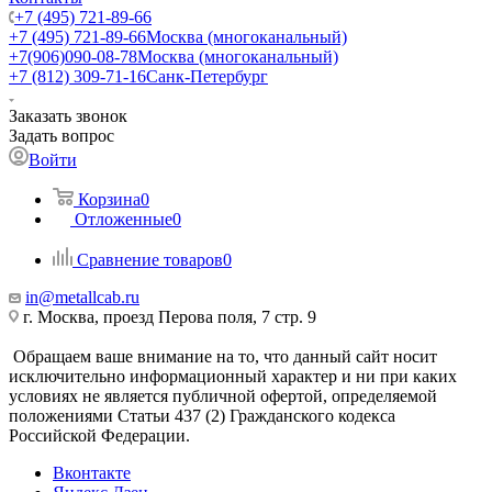
+7 (495) 721-89-66
+7 (495) 721-89-66
Москва (многоканальный)
+7(906)090-08-78
Москва (многоканальный)
+7 (812) 309-71-16
Санк-Петербург
Заказать звонок
Задать вопрос
Войти
Корзина
0
Отложенные
0
Сравнение товаров
0
in@metallcab.ru
г. Москва, проезд Перова поля, 7 стр. 9
Обращаем ваше внимание на то, что данный сайт носит
исключительно информационный характер и ни при каких
условиях не является публичной офертой, определяемой
положениями Статьи 437 (2) Гражданского кодекса
Российской Федерации.
Вконтакте