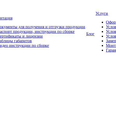
Услуги
нтация
Офор
окументы для получения и отгрузки продукции
Усло
аспорт продукции, инструкции по сборке
Услов
Блог
ертификаты и лицензии
Услов
аблицы габаритов
Замер
идео инструкции по сборке
Монт
Гаран