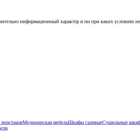
чительно информационный характер и ни при каких условиях н
 верстаков
Медицинская мебель
Шкафы газовые
Сушильные шка
бели