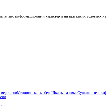
чительно информационный характер и ни при каких условиях н
 верстаков
Медицинская мебель
Шкафы газовые
Сушильные шка
бели
г в