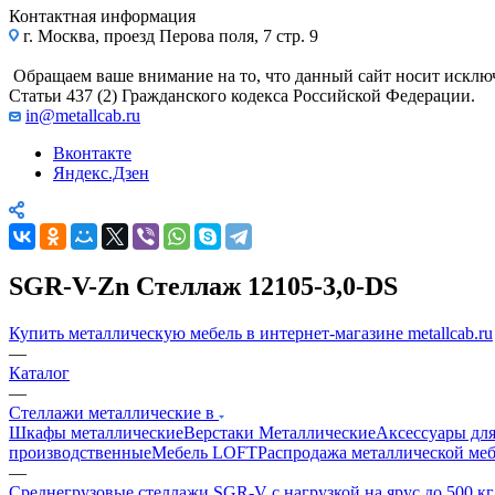
Контактная информация
г. Москва, проезд Перова поля, 7 стр. 9
Обращаем ваше внимание на то, что данный сайт носит исклю
Статьи 437 (2) Гражданского кодекса Российской Федерации.
in@metallcab.ru
Вконтакте
Яндекс.Дзен
SGR-V-Zn Стеллаж 12105-3,0-DS
Купить металлическую мебель в интернет-магазине metallcab.ru
—
Каталог
—
Стеллажи металлические в
Шкафы металлические
Верстаки Металлические
Аксессуары для
производственные
Мебель LOFT
Распродажа металлической ме
—
Среднегрузовые стеллажи SGR-V с нагрузкой на ярус до 500 к