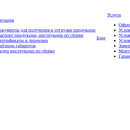
Услуги
нтация
Офор
окументы для получения и отгрузки продукции
Усло
аспорт продукции, инструкции по сборке
Услов
Блог
ертификаты и лицензии
Услов
аблицы габаритов
Замер
идео инструкции по сборке
Монт
Гаран