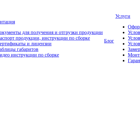
Услуги
нтация
Офор
окументы для получения и отгрузки продукции
Усло
аспорт продукции, инструкции по сборке
Услов
Блог
ертификаты и лицензии
Услов
аблицы габаритов
Замер
идео инструкции по сборке
Монт
Гаран