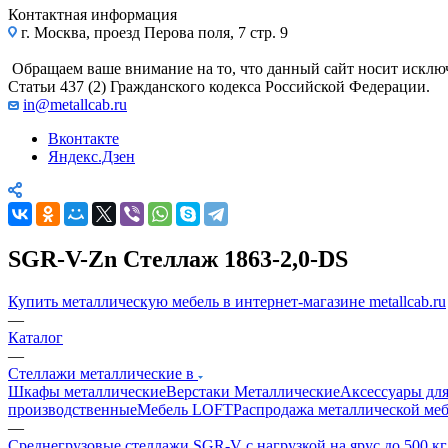
Контактная информация
г. Москва, проезд Перова поля, 7 стр. 9
Обращаем ваше внимание на то, что данный сайт носит исклю
Статьи 437 (2) Гражданского кодекса Российской Федерации.
in@metallcab.ru
Вконтакте
Яндекс.Дзен
SGR-V-Zn Стеллаж 1863-2,0-DS
Купить металлическую мебель в интернет-магазине metallcab.ru
—
Каталог
—
Стеллажи металлические в
Шкафы металлические
Верстаки Металлические
Аксессуары для
производственные
Мебель LOFT
Распродажа металлической ме
—
Среднегрузовые стеллажи SGR-V с нагрузкой на ярус до 500 к