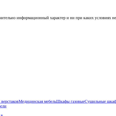
чительно информационный характер и ни при каких условиях н
 верстаков
Медицинская мебель
Шкафы газовые
Сушильные шка
бели
г в