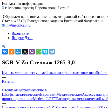
Контактная информация
г. Москва, проезд Перова поля, 7 стр. 9
Обращаем ваше внимание на то, что данный сайт носит исклю
Статьи 437 (2) Гражданского кодекса Российской Федерации.
in@metallcab.ru
Вконтакте
Яндекс.Дзен
SGR-V-Zn Стеллаж 1265-3,0
Купить металлическую мебель в интернет-магазине metallcab.ru
—
Каталог
—
Стеллажи металлические в
Шкафы металлические
Верстаки Металлические
Аксессуары для
производственные
Мебель LOFT
Распродажа металлической ме
—
Среднегрузовые стеллажи SGR-V с нагрузкой на ярус до 500 к