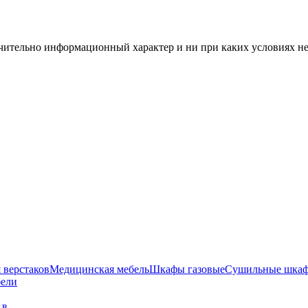
чительно информационный характер и ни при каких условиях н
 верстаков
Медицинская мебель
Шкафы газовые
Сушильные шка
бели
г в