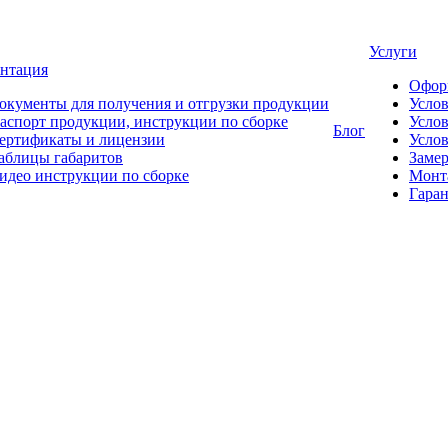
Услуги
нтация
Офор
окументы для получения и отгрузки продукции
Усло
аспорт продукции, инструкции по сборке
Услов
Блог
ертификаты и лицензии
Услов
аблицы габаритов
Замер
идео инструкции по сборке
Монт
Гаран