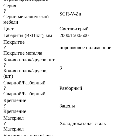
Серия
?
SGR-V-Zn
Серии металлической
мебели
Цвет
Светло-серый
Габариты (ВхШхГ), мм
2000/1500/600
Покрытие
?
порошковое полимерное
Покрытие металла
Кол-во полок/ярусов, шт.
?
3
Кол-во полок/ярусов,
(шт.)
Сварной/Разборный
?
Разборный
Сварной/Разборный
Крепление
?
Зацепы
Крепление
Материал
?
Холоднокатаная сталь
Материал
Нагрузка на полку/ярус,