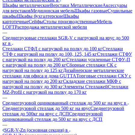
Шкафы металлические
Верстаки Металлические
Аксессуары
для верстаков
Медицинская мебель
Шкафы газовые
Сушильные
шкафы
Шкафы бухгалтерские
Шкафы
картотечные
Сейфы
Столы производственные
Мебель
LOFT
Распродажа металлической мебели
—
Среднегрузовые стеллажи SGR-V с нагрузкой на ярус до 500
кг в
Стеллажи СТФЛ с нагрузкой на полку до 100 кг
Стеллажи
СТФ с нагрузкой на полку до 100, 125, 145 кг
Стеллажи СТФУ
с нагрузкой на полку до 200 кг
Стеллажи усиленные СТФУ-П
с нагрузкой на полку до 200 кг
Сборные стеллажи СК с
нагрузкой на полку до 125 кг
Дизайнерские металлические
стеллажи для офиса и дома GUTTA
Торговые стеллажи СКУ с
нагрузкой на полку до 200 кг
Складские стеллажи МКФ с
нагрузкой на полку до 300 кг
Элементы Стеллажей
Стеллажи
MZ-Profil с нагрузкой на полку до 170 кг
—
Среднегрузовой оцинкованный стеллаж до 500 кг на ярус в
Среднегрузовой стеллаж до 500 кг на ярус
Среднегрузовой
стеллаж до 500кг на ярус с ДСП
Среднегрузовой
оцинкованный стеллаж до 500 кг на ярус с ДСП
—
SGR-V-Zn (основная секция) в