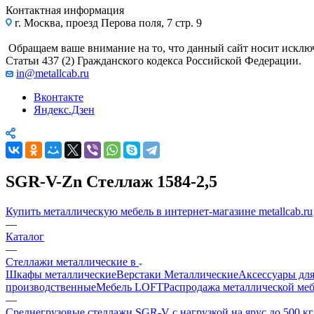
Контактная информация
г. Москва, проезд Перова поля, 7 стр. 9
Обращаем ваше внимание на то, что данный сайт носит исклю
Статьи 437 (2) Гражданского кодекса Российской Федерации.
in@metallcab.ru
Вконтакте
Яндекс.Дзен
SGR-V-Zn Стеллаж 1584-2,5
Купить металлическую мебель в интернет-магазине metallcab.ru
—
Каталог
—
Стеллажи металлические в
Шкафы металлические
Верстаки Металлические
Аксессуары для
производственные
Мебель LOFT
Распродажа металлической ме
—
Среднегрузовые стеллажи SGR-V с нагрузкой на ярус до 500 к