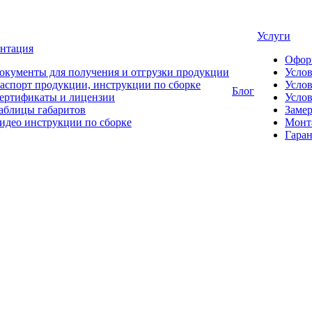
Услуги
нтация
Офор
окументы для получения и отгрузки продукции
Усло
аспорт продукции, инструкции по сборке
Услов
Блог
ертификаты и лицензии
Услов
аблицы габаритов
Замер
идео инструкции по сборке
Монт
Гаран