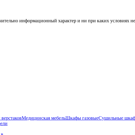
чительно информационный характер и ни при каких условиях н
 верстаков
Медицинская мебель
Шкафы газовые
Сушильные шка
бели
г в