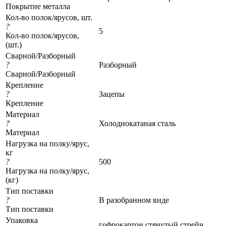
Покрытие металла
Кол-во полок/ярусов, шт.
?
5
Кол-во полок/ярусов,
(шт.)
Сварной/Разборный
?
Разборный
Сварной/Разборный
Крепление
?
Зацепы
Крепление
Материал
?
Холоднокатаная сталь
Материал
Нагрузка на полку/ярус,
кг
?
500
Нагрузка на полку/ярус,
(кг)
Тип поставки
?
В разобранном виде
Тип поставки
Упаковка
гофрокартон стянутый стрейч