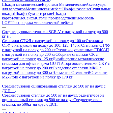
Шкафы металлические
Верстаки Металлические
Аксессуары
для верстаков
Медицинская мебель
Шкафы газовые
Сушильные
шкафы
Шкафы бухгалтерские
Шкафы
картотечные
Сейфы
Столы производственные
Мебель
LOFT
Распродажа металлической мебели
—
Среднегрузовые стеллажи SGR-V с нагрузкой на ярус до 500
кг в
Стеллажи СТФЛ с нагрузкой на полку до 100 кг
Стеллажи
СТФ с нагрузкой на полку до 100, 125, 145 кг
Стеллажи СТФУ
с нагрузкой на полку до 200 кг
Стеллажи усиленные СТФУ-П
с нагрузкой на полку до 200 кг
Сборные стеллажи СК с
нагрузкой на полку до 125 кг
Дизайнерские металлические
стеллажи для офиса и дома GUTTA
Торговые стеллажи СКУ с
нагрузкой на полку до 200 кг
Складские стеллажи МКФ с
нагрузкой на полку до 300 кг
Элементы Стеллажей
Стеллажи
MZ-Profil с нагрузкой на полку до 170 кг
—
Среднегрузовой оцинкованный стеллаж до 500 кг на ярус с
ДСП в
Среднегрузовой стеллаж до 500 кг на ярус
Среднегрузовой
оцинкованный стеллаж до 500 кг на ярус
Среднегрузовой
стеллаж до 500кг на ярус с ДСП
—