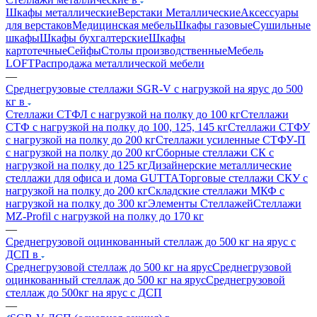
Шкафы металлические
Верстаки Металлические
Аксессуары
для верстаков
Медицинская мебель
Шкафы газовые
Сушильные
шкафы
Шкафы бухгалтерские
Шкафы
картотечные
Сейфы
Столы производственные
Мебель
LOFT
Распродажа металлической мебели
—
Среднегрузовые стеллажи SGR-V с нагрузкой на ярус до 500
кг в
Стеллажи СТФЛ с нагрузкой на полку до 100 кг
Стеллажи
СТФ с нагрузкой на полку до 100, 125, 145 кг
Стеллажи СТФУ
с нагрузкой на полку до 200 кг
Стеллажи усиленные СТФУ-П
с нагрузкой на полку до 200 кг
Сборные стеллажи СК с
нагрузкой на полку до 125 кг
Дизайнерские металлические
стеллажи для офиса и дома GUTTA
Торговые стеллажи СКУ с
нагрузкой на полку до 200 кг
Складские стеллажи МКФ с
нагрузкой на полку до 300 кг
Элементы Стеллажей
Стеллажи
MZ-Profil с нагрузкой на полку до 170 кг
—
Среднегрузовой оцинкованный стеллаж до 500 кг на ярус с
ДСП в
Среднегрузовой стеллаж до 500 кг на ярус
Среднегрузовой
оцинкованный стеллаж до 500 кг на ярус
Среднегрузовой
стеллаж до 500кг на ярус с ДСП
—