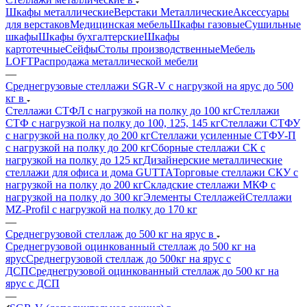
Шкафы металлические
Верстаки Металлические
Аксессуары
для верстаков
Медицинская мебель
Шкафы газовые
Сушильные
шкафы
Шкафы бухгалтерские
Шкафы
картотечные
Сейфы
Столы производственные
Мебель
LOFT
Распродажа металлической мебели
—
Среднегрузовые стеллажи SGR-V с нагрузкой на ярус до 500
кг в
Стеллажи СТФЛ с нагрузкой на полку до 100 кг
Стеллажи
СТФ с нагрузкой на полку до 100, 125, 145 кг
Стеллажи СТФУ
с нагрузкой на полку до 200 кг
Стеллажи усиленные СТФУ-П
с нагрузкой на полку до 200 кг
Сборные стеллажи СК с
нагрузкой на полку до 125 кг
Дизайнерские металлические
стеллажи для офиса и дома GUTTA
Торговые стеллажи СКУ с
нагрузкой на полку до 200 кг
Складские стеллажи МКФ с
нагрузкой на полку до 300 кг
Элементы Стеллажей
Стеллажи
MZ-Profil с нагрузкой на полку до 170 кг
—
Среднегрузовой стеллаж до 500 кг на ярус в
Среднегрузовой оцинкованный стеллаж до 500 кг на
ярус
Среднегрузовой стеллаж до 500кг на ярус с
ДСП
Среднегрузовой оцинкованный стеллаж до 500 кг на
ярус с ДСП
—