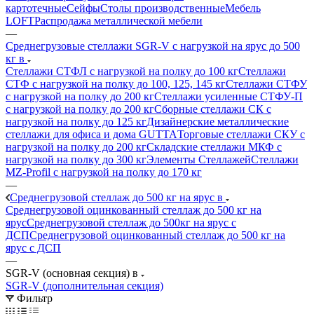
картотечные
Сейфы
Столы производственные
Мебель
LOFT
Распродажа металлической мебели
—
Среднегрузовые стеллажи SGR-V с нагрузкой на ярус до 500
кг в
Стеллажи СТФЛ с нагрузкой на полку до 100 кг
Стеллажи
СТФ с нагрузкой на полку до 100, 125, 145 кг
Стеллажи СТФУ
с нагрузкой на полку до 200 кг
Стеллажи усиленные СТФУ-П
с нагрузкой на полку до 200 кг
Сборные стеллажи СК с
нагрузкой на полку до 125 кг
Дизайнерские металлические
стеллажи для офиса и дома GUTTA
Торговые стеллажи СКУ с
нагрузкой на полку до 200 кг
Складские стеллажи МКФ с
нагрузкой на полку до 300 кг
Элементы Стеллажей
Стеллажи
MZ-Profil с нагрузкой на полку до 170 кг
—
Среднегрузовой стеллаж до 500 кг на ярус в
Среднегрузовой оцинкованный стеллаж до 500 кг на
ярус
Среднегрузовой стеллаж до 500кг на ярус с
ДСП
Среднегрузовой оцинкованный стеллаж до 500 кг на
ярус с ДСП
—
SGR-V (основная секция) в
SGR-V (дополнительная секция)
Фильтр