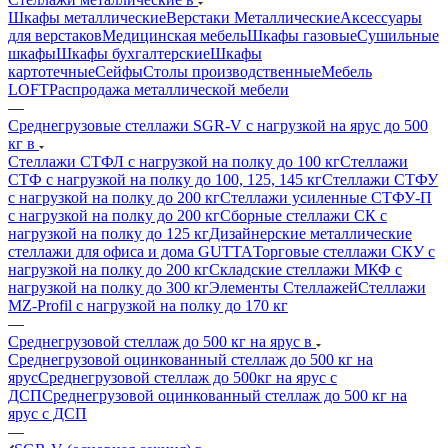
Шкафы металлические
Верстаки Металлические
Аксессуары
для верстаков
Медицинская мебель
Шкафы газовые
Сушильные
шкафы
Шкафы бухгалтерские
Шкафы
картотечные
Сейфы
Столы производственные
Мебель
LOFT
Распродажа металлической мебели
—
Среднегрузовые стеллажи SGR-V с нагрузкой на ярус до 500
кг в
Стеллажи СТФЛ с нагрузкой на полку до 100 кг
Стеллажи
СТФ с нагрузкой на полку до 100, 125, 145 кг
Стеллажи СТФУ
с нагрузкой на полку до 200 кг
Стеллажи усиленные СТФУ-П
с нагрузкой на полку до 200 кг
Сборные стеллажи СК с
нагрузкой на полку до 125 кг
Дизайнерские металлические
стеллажи для офиса и дома GUTTA
Торговые стеллажи СКУ с
нагрузкой на полку до 200 кг
Складские стеллажи МКФ с
нагрузкой на полку до 300 кг
Элементы Стеллажей
Стеллажи
MZ-Profil с нагрузкой на полку до 170 кг
—
Среднегрузовой стеллаж до 500 кг на ярус в
Среднегрузовой оцинкованный стеллаж до 500 кг на
ярус
Среднегрузовой стеллаж до 500кг на ярус с
ДСП
Среднегрузовой оцинкованный стеллаж до 500 кг на
ярус с ДСП
—